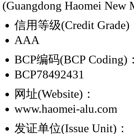
(Guangdong Haomei New Ma
信用等级(Credit Grade
AAA
BCP编码(BCP Coding)
BCP78492431
网址(Website)：
www.haomei-alu.com
发证单位(Issue Unit)：