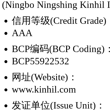
(Ningbo Ningshing Kinhil I
信用等级(Credit Grade
AAA
BCP编码(BCP Coding)
BCP55922532
网址(Website)：
www.kinhil.com
发证单位(Issue Unit)：