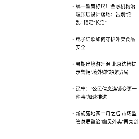
统一监管标尺！金融机构治
理顶层设计落地：告别“治
乱”,锚定“长治”
电子证照如何守护外卖食品
安全
暑期出境游升温 北京边检提
示警惕“境外赚快钱”骗局
辽宁：“公民信息连锁变更一
件事”加速推进
新规落地两个月之后 市场监
管总局整治“幽灵外卖”再亮剑