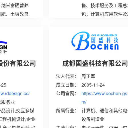
、纳米富硒营养
售、技术服务及工程总
机肥、土壤改良
包；计算机应用软件及
售不再分装的农作
业智能制造技术的开发
集
股份有限公司
成都国盛科技有限公
法人代表：
周正军
-25
成立日期：
2005-11-24
ww.rddesign.cc/
公司官网：
https://www.bochen-gs
术服务业
m/
品设计,交互多媒
所属行业：
计算机、通信和其他电
工程机械设计,企业
设备制造业
,产品包装设计,设
主营业务：
电子元器件、仪器、仪