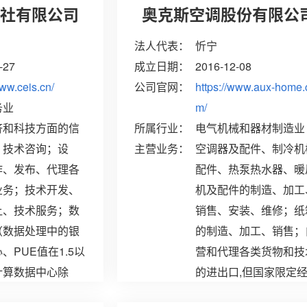
社有限公司
奥克斯空调股份有限公
法人代表：
忻宁
-27
成立日期：
2016-12-08
www.ceis.cn/
公司官网：
https://www.aux-home.
务业
m/
济和科技方面的信
所属行业：
电气机械和器材制造业
、技术咨询；设
主营业务：
空调器及配件、制冷机
作、发布、代理各
配件、热泵热水器、暖
业务；技术开发、
机及配件的制造、加工
让、技术服务；数
销售、安装、维修；纸
（数据处理中的银
的制造、加工、销售；
、PUE值在1.5以
营和代理各类货物和技
计算数据中心除
的进出口,但国家限定
基础软件服务；应
或禁止进出口的货物和