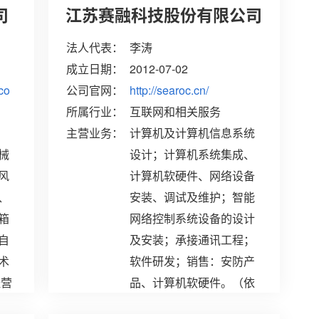
司
江苏赛融科技股份有限公司
法人代表：
李涛
成立日期：
2012-07-02
co
公司官网：
http://searoc.cn/
所属行业：
互联网和相关服务
主营业务：
计算机及计算机信息系统
械
设计；计算机系统集成、
风
计算机软硬件、网络设备
、
安装、调试及维护；智能
箱
网络控制系统设备的设计
自
及安装；承接通讯工程；
术
软件研发；销售：安防产
经营
品、计算机软硬件。（依
技
法须经批准的项目,经相关