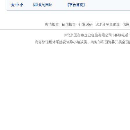
大
中
小
复制网址
【
平台首页
】
舆情报告
征信报告
行业调研
BCP分平台建设
信用
©北京国富泰企业征信有限公司 | 客服电话：4006-4
商务部信用体系建设领导小组成员，商务部和国资委开展全国